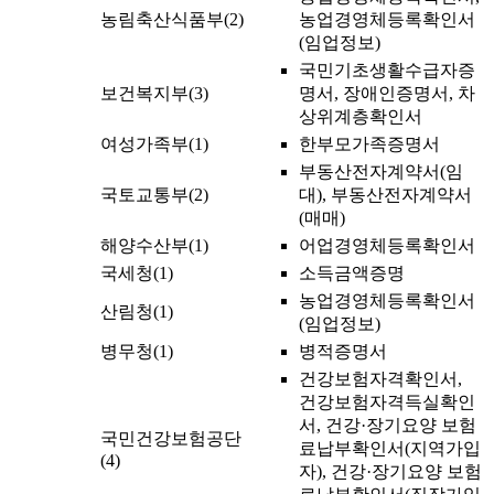
농림축산식품부(2)
농업경영체등록확인서
(임업정보)
국민기초생활수급자증
보건복지부(3)
명서, 장애인증명서, 차
상위계층확인서
여성가족부(1)
한부모가족증명서
부동산전자계약서(임
국토교통부(2)
대), 부동산전자계약서
(매매)
해양수산부(1)
어업경영체등록확인서
국세청(1)
소득금액증명
농업경영체등록확인서
산림청(1)
(임업정보)
병무청(1)
병적증명서
건강보험자격확인서,
건강보험자격득실확인
서, 건강·장기요양 보험
국민건강보험공단
료납부확인서(지역가입
(4)
자), 건강·장기요양 보험